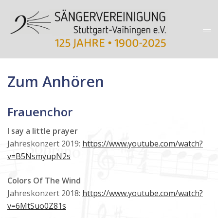
Zum
Inhalt
Me
springen
ums
Zum Anhören
Frauenchor
I say a little prayer
Jahreskonzert 2019:
https://www.youtube.com/watch?
v=B5NsmyupN2s
Colors Of The Wind
Jahreskonzert 2018:
https://www.youtube.com/watch?
v=6MtSuo0Z81s