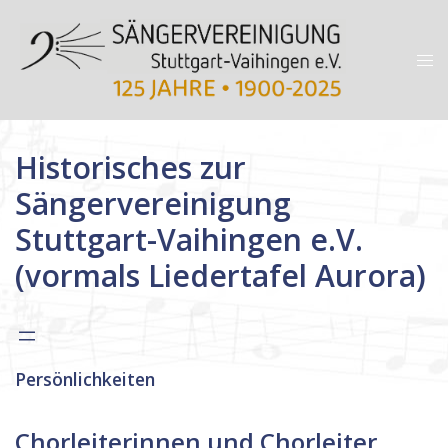
Zum
Inhalt
Me
springen
ums
Historisches zur
Sängervereinigung
Stuttgart-Vaihingen e.V.
(vormals Liedertafel Aurora)
Persönlichkeiten
Chorleiterinnen und Chorleiter