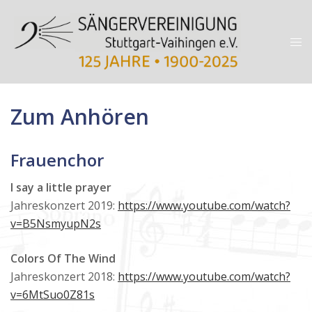
Zum
Inhalt
Me
springen
ums
Zum Anhören
Frauenchor
I say a little prayer
Jahreskonzert 2019:
https://www.youtube.com/watch?
v=B5NsmyupN2s
Colors Of The Wind
Jahreskonzert 2018:
https://www.youtube.com/watch?
v=6MtSuo0Z81s